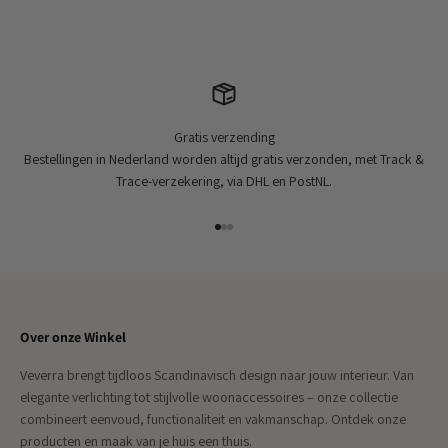
Gratis verzending
Bestellingen in Nederland worden altijd gratis verzonden, met Track &
Trace-verzekering, via DHL en PostNL.
Naar artikel 1
Naar artikel 2
Naar artikel 3
Over onze Winkel
Veverra brengt tijdloos Scandinavisch design naar jouw interieur. Van
elegante verlichting tot stijlvolle woonaccessoires – onze collectie
combineert eenvoud, functionaliteit en vakmanschap. Ontdek onze
producten en maak van je huis een thuis.