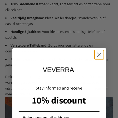
100% Ademend Katoen:
Zacht, lichtgewicht en comfortabel voor
elk seizoen.
Veelzijdig Draagbaar:
Ideaal als huisbadjas, strandcover-up of
casual ochtendjas.
Handige Zijzakken:
Voor kleine essentials zoals je telefoon of
sleutels.
Verstelbare Tailleband:
Zorgt voor een flatterende en
comfortabele pasvorm.
Machinewasbaar:
Gemakkelijk te onderhouden en duurzaam in
gebruik.
Licht, Zacht en Tijdloos
De luchtige katoenen gauze-stof maakt deze badjas perfect voor
warme dagen, terwijl de vintage jacquardtextuur een luxueuze
Stay informed and receive
uitstraling toevoegt. Draag hem thuis voor ontspanning of neem hem
mee op vakantie als stijlvolle extra laag.
10% discount