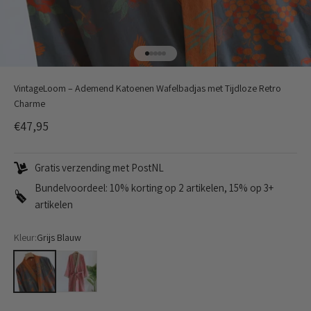
Naar artikel 1
Naar artikel 2
Naar artikel 3
Naar artikel 4
Naar artikel 5
VintageLoom – Ademend Katoenen Wafelbadjas met Tijdloze Retro
Charme
Aanbiedingsprijs
€47,95
Gratis verzending met PostNL
Bundelvoordeel: 10% korting op 2 artikelen, 15% op 3+
artikelen
Kleur:
Grijs Blauw
Grijs Blauw
Roze