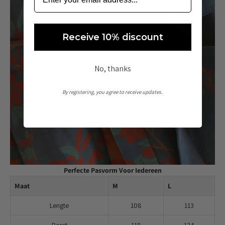
Receive 10% discount
No, thanks
By registering, you agree to receive updates.
Perfecte Pasvorm Voor Iedereen
Maat
M
L
Lengte
108
113
Borst
118
124