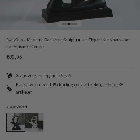
Naar artikel 1
Naar artikel 2
Naar artikel 3
Naar artikel 4
Naar artikel 5
Naar artikel 6
Naar artikel 7
Naar artikel 8
SwayDuo – Moderne Dansende Sculptuur van Elegant Kunsthars voor
een Artistiek Interieur
Aanbiedingsprijs
€89,95
Gratis verzending met PostNL
Bundelvoordeel: 10% korting op 2 artikelen, 15% op 3+
artikelen
Kleur:
Zwart
Zwart
Wit