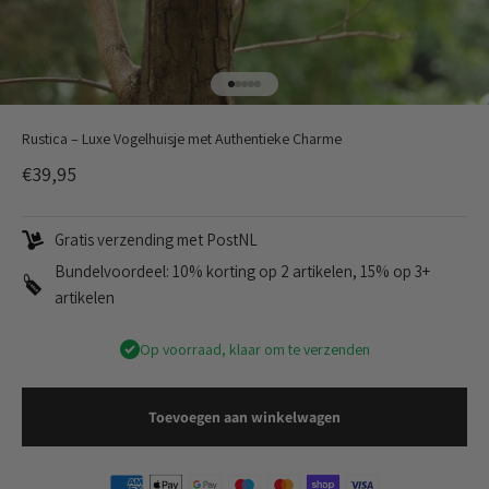
Naar artikel 1
Naar artikel 2
Naar artikel 3
Naar artikel 4
Naar artikel 5
Rustica – Luxe Vogelhuisje met Authentieke Charme
Aanbiedingsprijs
€39,95
Gratis verzending met PostNL
Bundelvoordeel: 10% korting op 2 artikelen, 15% op 3+
artikelen
Op voorraad, klaar om te verzenden
Toevoegen aan winkelwagen