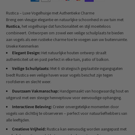
Rustica – Luxe Vogelhuisje met Authentieke Charme
Breng een vleugje elegantie en natuurlijke schoonheid in uw tuin met
Rustica
, het vogelhuisje dat functionaliteit en stijl moeiteloos
combineert. Ontworpen om zowel een veilige schuilplaats te bieden
aan vogels als een rustieke charme toe te voegen aan uw buitenruimte.
Unieke Kenmerken
Elegant Design:
Het natuurlijke houten ontwerp straalt
authenticiteit uit en past perfect in elke tuin, patio of balkon.
Veilige Schuilplaats:
Met 6 strategisch geplaatste ingangsgaten
biedt Rustica een veilige haven waar vogels beschut zijn tegen
roofdieren en slecht weer.
Duurzaam Vakmanschap:
Handgemaakt van hoogwaardig hout en
uitgerust met een stevige henneptouw voor eenvoudige ophanging.
Interactieve Beleving:
Creëer onvergetelijke momenten door
vogels van dichtbij te observeren – perfect voor natuurliefhebbers van
alle leeftijden.
Creatieve Vrijheid:
Rustica kan eenvoudig worden aangepast met