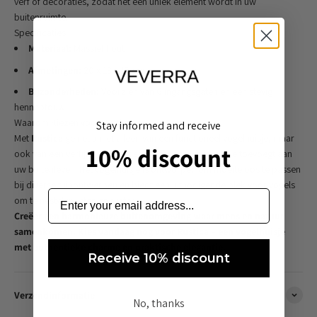
verf of decoraties, zodat het een uniek element wordt in uw
buitenruimte.
Specificaties
Materiaal:
Massief hout
Afmetingen:
20 x 13 x 15 cm
Bijzonderheden:
Voorzien van 6 ingangsgaten en een stevig
henneptouw
Waarom Kiezen voor Rustica?
Stay informed and receive
Met
Rustica
geniet u niet alleen van een functioneel vogelhuisje, maar
10% discount
ook van een verfijnd decoratiestuk dat een vleugje luxe toevoegt aan
uw buitenleven. Het vogelhuisje is ontworpen om moeiteloos te passen
bij diverse tuinontwerpen en biedt een uitnodigende plek voor vogels
om te nestelen, eten en rusten.
Creëer een harmonieuze buitenomgeving waar mens en natuur
samenkomen. Kies vandaag nog voor Rustica – een vogelhuisje
met authentieke charme en praktische elegantie.
Receive 10% discount
Verzendinformatie
No, thanks