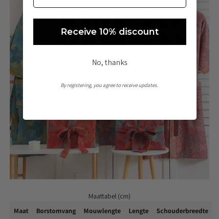
Receive 10% discount
No, thanks
By registering, you agree to receive updates.
Maattabel (cm)
Maat
Borstomvang
Mouwlengte
Lengte
Schouderbreedte