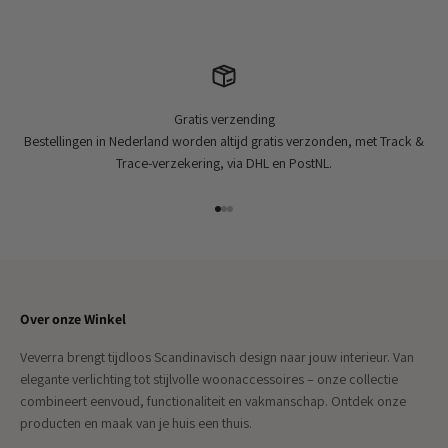
Gratis verzending
Bestellingen in Nederland worden altijd gratis verzonden, met Track &
Trace-verzekering, via DHL en PostNL.
Naar artikel 1
Naar artikel 2
Naar artikel 3
Over onze Winkel
Veverra brengt tijdloos Scandinavisch design naar jouw interieur. Van
elegante verlichting tot stijlvolle woonaccessoires – onze collectie
combineert eenvoud, functionaliteit en vakmanschap. Ontdek onze
producten en maak van je huis een thuis.