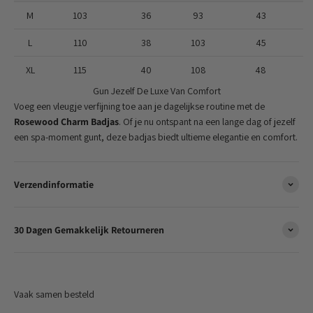
M
103
36
93
43
L
110
38
103
45
XL
115
40
108
48
Gun Jezelf De Luxe Van Comfort
Voeg een vleugje verfijning toe aan je dagelijkse routine met de
Rosewood Charm Badjas
. Of je nu ontspant na een lange dag of jezelf
een spa-moment gunt, deze badjas biedt ultieme elegantie en comfort.
Verzendinformatie
30 Dagen Gemakkelijk Retourneren