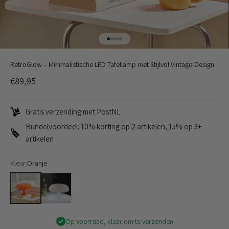
Naar artikel 1
Naar artikel 2
Naar artikel 3
Naar artikel 4
Naar artikel 5
RetroGlow – Minimalistische LED Tafellamp met Stijlvol Vintage-Design
Aanbiedingsprijs
€89,95
Gratis verzending met PostNL
Bundelvoordeel: 10% korting op 2 artikelen, 15% op 3+
artikelen
Kleur:
Oranje
Oranje
Wit
Op voorraad, klaar om te verzenden