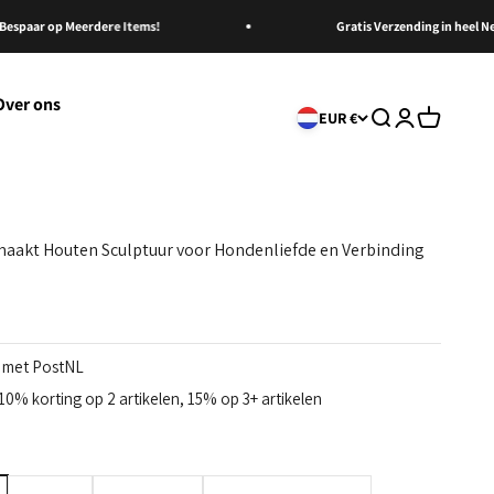
ar op Meerdere Items!
Gratis Verzending in heel Nederla
Over ons
Zoeken openen
Accountpagi
Winkelwa
EUR €
akt Houten Sculptuur voor Hondenliefde en Verbinding
g met PostNL
0% korting op 2 artikelen, 15% op 3+ artikelen