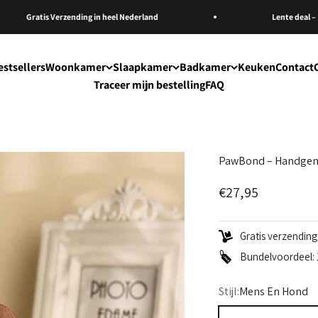
Gratis Verzending in heel Nederland
Lente deal – Bespa
estsellers
Woonkamer
Slaapkamer
Badkamer
Keuken
Contact
Traceer mijn bestelling
FAQ
PawBond – Handgema
Aanbiedingsprijs
€27,95
Gratis verzendin
Bundelvoordeel: 1
Stijl:
Mens En Hond