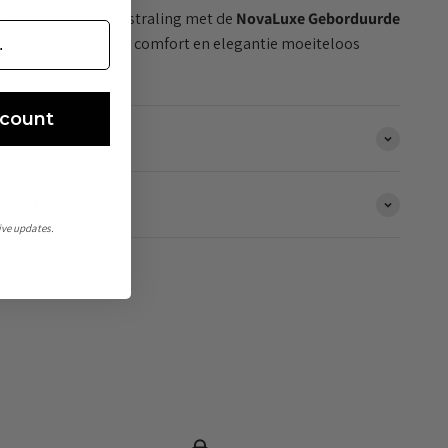
 verfijnde en luxe uitstraling met de
NovaLuxe Geborduurde
jdloos statement dat comfort en elegantie moeiteloos
scount
jk Retourneren
eive updates.