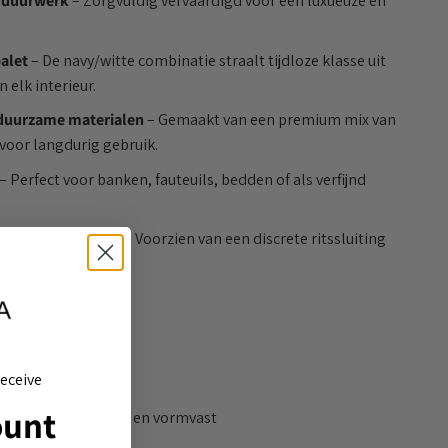
rduurwerk
– Zorgvuldig vervaardigd voor een luxueuze en
alet
– De navy/witte combinatie straalt tijdloze klasse uit
 elk interieur.
duurzame materialen
– Gemaakt van een premium mix van
voor langdurig gebruik.
– Perfect voor banken, fauteuils, bedden of als verfijnd
rhoudsvriendelijk
– Voorzien van een discrete ritssluiting
len en reinigen.
m x 45 cm
 & Polyester
eceive
n ritssluiting
ount
kkelijk te reinigen en vormvast