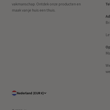
vakmanschap. Ontdek onze producten en
Te
maak van je huis een thuis.
Ad
Br
Le
Op
Ma
We
we
Nederland (EUR €)