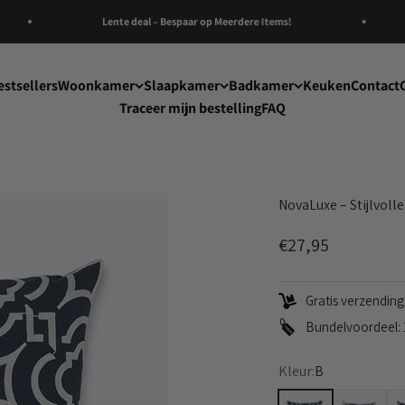
Lente deal – Bespaar op Meerdere Items!
estsellers
Woonkamer
Slaapkamer
Badkamer
Keuken
Contact
Traceer mijn bestelling
FAQ
NovaLuxe – Stijlvol
Aanbiedingsprijs
€27,95
Gratis verzendin
Bundelvoordeel: 1
Kleur:
B
B
A
D