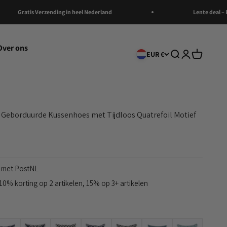
Gratis Verzending in heel Nederland
Lente deal – Bes
Over ons
Zoeken openen
Accountpagi
Winkelwa
EUR €
le Geborduurde Kussenhoes met Tijdloos Quatrefoil Motief
g met PostNL
0% korting op 2 artikelen, 15% op 3+ artikelen
C
F Zwart
E
H Zwart
G
I