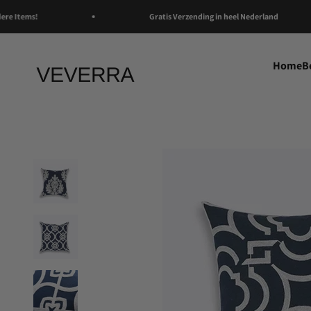
Naar inhoud
 Items!
Gratis Verzending in heel Nederland
Home
B
Veverra