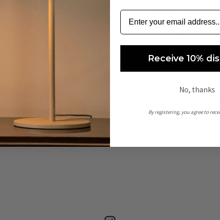
Geef je interieur een
Kussenhoes
. Een ti
combineert.
Receive 10% di
Verzendinformatie
No, thanks
30 Dagen Gemakkeli
By registering, you agree to rec