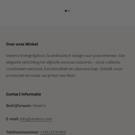
Naar artikel 1
Naar artikel 2
Naar artikel 3
Over onze Winkel
Veverra brengt tijdloos Scandinavisch design naar jouw interieur. Van
elegante verlichting tot stijlvolle woonaccessoires – onze collectie
combineert eenvoud, functionaliteit en vakmanschap. Ontdek onze
producten en maak van je huis een thuis.
Contact Informatie
Bedrijfsnaam:
Veverra
E-mail:
info@veverra.com
Telefoonnummer:
+31612931460