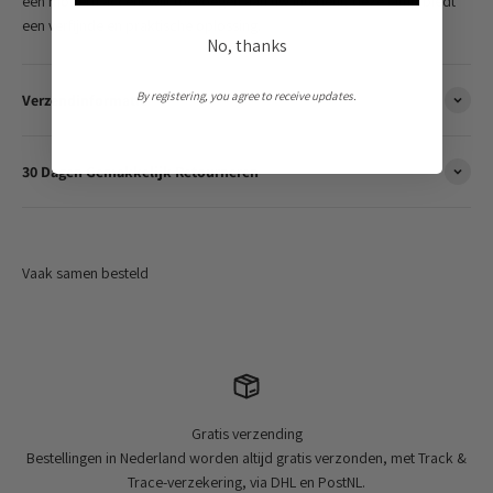
een modern accent wilt toevoegen aan uw interieur, deze lamp biedt
een verfijnde en praktische oplossing.
No, thanks
By registering, you agree to receive updates.
Verzendinformatie
30 Dagen Gemakkelijk Retourneren
Gratis verzending
Bestellingen in Nederland worden altijd gratis verzonden, met Track &
Trace-verzekering, via DHL en PostNL.