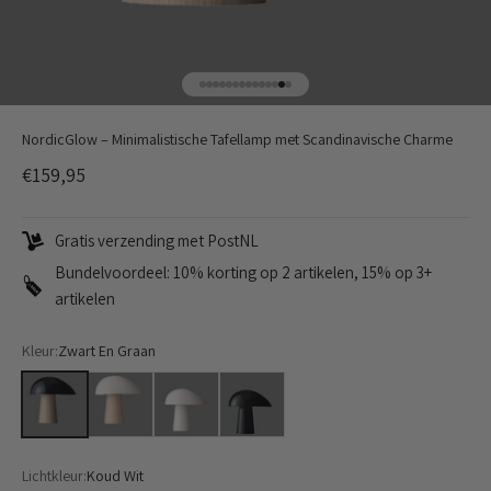
Naar artikel 1
Naar artikel 2
Naar artikel 3
Naar artikel 4
Naar artikel 5
Naar artikel 6
Naar artikel 7
Naar artikel 8
Naar artikel 9
Naar artikel 10
Naar artikel 11
Naar artikel 12
Naar artikel 13
Naar artikel 14
NordicGlow – Minimalistische Tafellamp met Scandinavische Charme
Aanbiedingsprijs
€159,95
Gratis verzending met PostNL
Bundelvoordeel: 10% korting op 2 artikelen, 15% op 3+
artikelen
Kleur:
Zwart En Graan
Zwart En Graan
Wit En Graan
Wit
Zwart
Lichtkleur:
Koud Wit