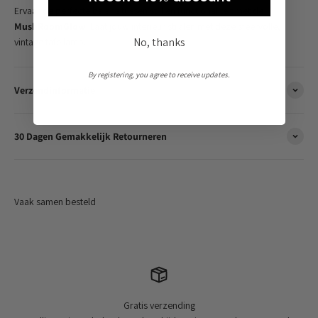
Ervaar de perfecte balans tussen stijl en functionaliteit met de
MushRoomGlow
. Laat jouw interieur stralen met deze sfeervolle,
No, thanks
vintage tafellamp.
By registering, you agree to receive updates.
Verzendinformatie
30 Dagen Gemakkelijk Retourneren
Gratis verzending