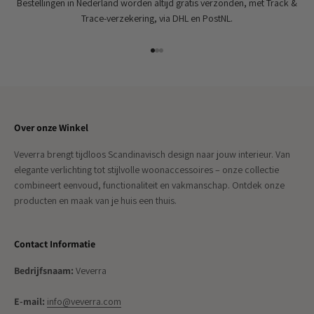
Bestellingen in Nederland worden altijd gratis verzonden, met Track &
Trace-verzekering, via DHL en PostNL.
Naar artikel 1
Naar artikel 2
Naar artikel 3
Over onze Winkel
Veverra brengt tijdloos Scandinavisch design naar jouw interieur. Van
elegante verlichting tot stijlvolle woonaccessoires – onze collectie
combineert eenvoud, functionaliteit en vakmanschap. Ontdek onze
producten en maak van je huis een thuis.
Contact Informatie
Bedrijfsnaam:
Veverra
E-mail:
info@veverra.com