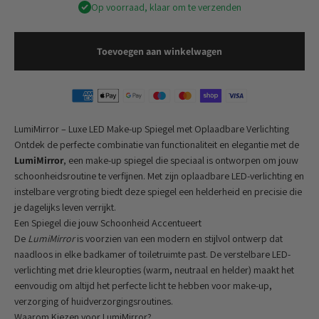
Op voorraad, klaar om te verzenden
Toevoegen aan winkelwagen
LumiMirror – Luxe LED Make-up Spiegel met Oplaadbare Verlichting
Ontdek de perfecte combinatie van functionaliteit en elegantie met de
LumiMirror
, een make-up spiegel die speciaal is ontworpen om jouw
schoonheidsroutine te verfijnen. Met zijn oplaadbare LED-verlichting en
instelbare vergroting biedt deze spiegel een helderheid en precisie die
je dagelijks leven verrijkt.
Een Spiegel die jouw Schoonheid Accentueert
De
LumiMirror
is voorzien van een modern en stijlvol ontwerp dat
naadloos in elke badkamer of toiletruimte past. De verstelbare LED-
verlichting met drie kleuropties (warm, neutraal en helder) maakt het
eenvoudig om altijd het perfecte licht te hebben voor make-up,
verzorging of huidverzorgingsroutines.
Waarom Kiezen voor LumiMirror?