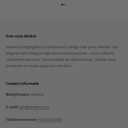
Naar artikel 1
Naar artikel 2
Naar artikel 3
Over onze Winkel
Veverra brengt tijdloos Scandinavisch design naar jouw interieur. Van
elegante verlichting tot stijlvolle woonaccessoires – onze collectie
combineert eenvoud, functionaliteit en vakmanschap. Ontdek onze
producten en maak van je huis een thuis.
Contact Informatie
Bedrijfsnaam:
Veverra
E-mail:
info@veverra.com
Telefoonnummer:
+31612931460