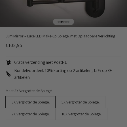
Naar artikel 1
Naar artikel 2
Naar artikel 3
Naar artikel 4
Naar artikel 5
Naar artikel 6
Naar artikel 7
LumiMirror – Luxe LED Make-up Spiegel met Oplaadbare Verlichting
Aanbiedingsprijs
€102,95
Gratis verzending met PostNL
Bundelvoordeel: 10% korting op 2 artikelen, 15% op 3+
artikelen
Maat:
3X Vergrotende Spiegel
3X Vergrotende Spiegel
5X Vergrotende Spiegel
7X Vergrotende Spiegel
10X Vergrotende Spiegel