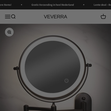
Naar inhoud
re Items!
Gratis Verzending in heel Nederland
Lente deal – B
Navigatiemenu openen
Zoeken openen
Winkel
Veverra
In-/uitzoomen