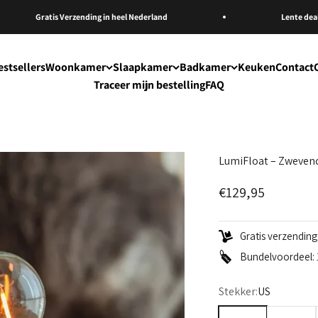
Gratis Verzending in heel Nederland
Lente deal –
estsellers
Woonkamer
Slaapkamer
Badkamer
Keuken
Contact
Traceer mijn bestelling
FAQ
LumiFloat – Zweven
Aanbiedingsprijs
€129,95
Gratis verzendin
Bundelvoordeel: 1
Stekker:
US