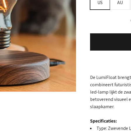
US
AU
De LumiFloat brengt 
combineert futurist
led-lamp lijkt de zw
betoverend visueel e
slaapkamer.
Specificaties:
Type: Zwevende 