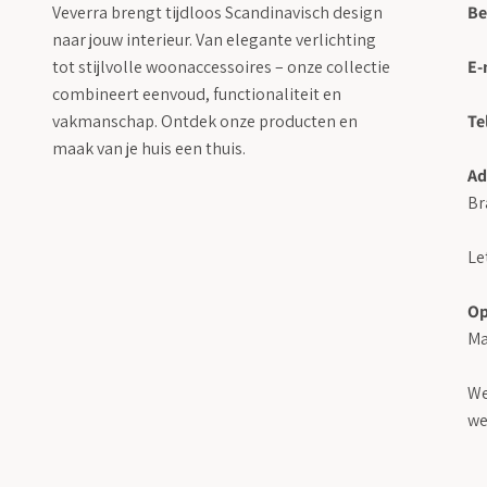
Veverra brengt tijdloos Scandinavisch design
Be
naar jouw interieur. Van elegante verlichting
tot stijlvolle woonaccessoires – onze collectie
E-
combineert eenvoud, functionaliteit en
vakmanschap. Ontdek onze producten en
Te
maak van je huis een thuis.
Ad
Br
Le
Op
Ma
We
we