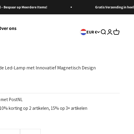
 Bespaar op Meerdere Items!
Gratis Verzending in heel N
Over ons
Zoeken openen
Accountpagi
Winkelwa
EUR €
de Led-Lamp met Innovatief Magnetisch Design
g met PostNL
0% korting op 2 artikelen, 15% op 3+ artikelen