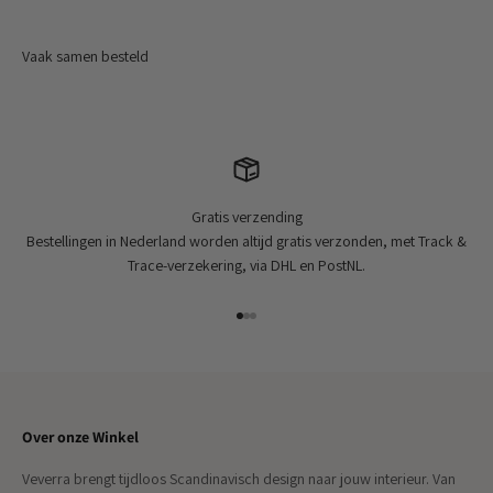
Gratis verzending
Bestellingen in Nederland worden altijd gratis verzonden, met Track &
Trace-verzekering, via DHL en PostNL.
Naar artikel 1
Naar artikel 2
Naar artikel 3
Over onze Winkel
Veverra brengt tijdloos Scandinavisch design naar jouw interieur. Van