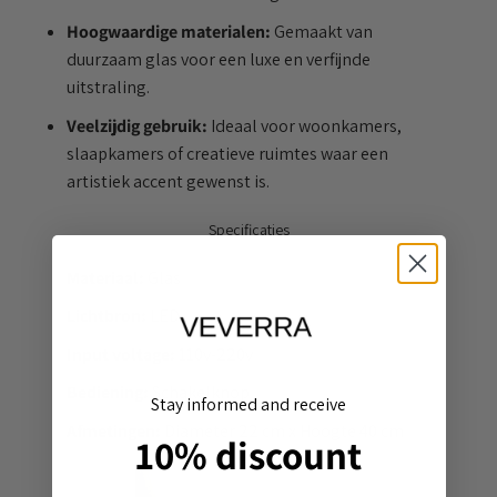
Hoogwaardige materialen:
Gemaakt van
duurzaam glas voor een luxe en verfijnde
uitstraling.
Veelzijdig gebruik:
Ideaal voor woonkamers,
slaapkamers of creatieve ruimtes waar een
artistiek accent gewenst is.
Specificaties
Materiaal:
Glas
Lichtbron:
LED
Input voltage:
110v-220v
Bediening:
Schakelknop
Stay informed and receive
Afmetingen:
Diameter 22 cm x Hoogte 40 cm
10% discount