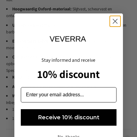
Hoogwaardig Oxford-materiaal:
Slijtvast, scheurvast en
ontworpen voor jarenlang gebruik.
Universele pasvorm:
Geschikt voor diverse merken en modellen
barbecues.
Eenvoudig in gebruik:
Snel te plaatsen en te verwijderen voor
moeiteloos onderhoud.
Compact op te bergen:
Vouwbaar ontwerp met handige
Stay informed and receive
opbergtas inbegrepen.
10% discount
Specificaties
Kleur:
Zwart
Afmetingen:
Zie afbeeldingen voor maatdetails
Weerbestendigheid:
Waterdicht, UV-bestendig en scheurvast
Inbegrepen
1 x GrillGuard Luxe Barbecuehoes
Receive 10% discount
1 x Handige opbergtas
No, thanks