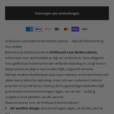
Toevoegen aan winkelwagen
GrillGuard Luxe Waterdichte Barbecuehoes – Stijlvolle Bescherming
voor Buiten
Bescherm je barbecue met de
GrillGuard Luxe Barbecuehoes
,
ontworpen voor wie kwaliteit en stijl wil combineren. Deze elegante
hoes geeft jouw buitenruimte een verfijnde uitstraling en zorgt ervoor
dat je barbecue altijd in topconditie blijft, ongeacht het weer.
Met een strakke afwerking en duurzaam ontwerp vormt deze hoes niet
alleen een praktische oplossing, maar ook een
statement piece
in
jouw tuin of op het terras. Dankzij de hoogwaardige materialen blijft
jouw barbecue beschermd tegen regen, zon en vuil – zodat jij
zorgeloos kunt genieten van elk seizoen.
Waarom kiezen voor de GrillGuard Barbecuehoes?
All-weather design:
Beschermt tegen regen, UV-stralen, stof en
vuil.