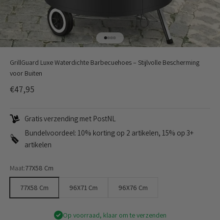
Naar artikel 1
Naar artikel 2
Naar artikel 3
Naar artikel 4
GrillGuard Luxe Waterdichte Barbecuehoes – Stijlvolle Bescherming
voor Buiten
Aanbiedingsprijs
€47,95
Gratis verzending met PostNL
Bundelvoordeel: 10% korting op 2 artikelen, 15% op 3+
artikelen
Maat:
77X58 Cm
77X58 Cm
96X71 Cm
96X76 Cm
Op voorraad, klaar om te verzenden