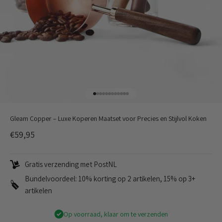
Naar artikel 1
Naar artikel 2
Naar artikel 3
Naar artikel 4
Naar artikel 5
Naar artikel 6
Naar artikel 7
Naar artikel 8
Naar artikel 9
Naar artikel 10
Naar artikel 11
Naar artikel 12
Gleam Copper – Luxe Koperen Maatset voor Precies en Stijlvol Koken
Aanbiedingsprijs
€59,95
Gratis verzending met PostNL
Bundelvoordeel: 10% korting op 2 artikelen, 15% op 3+
artikelen
Op voorraad, klaar om te verzenden