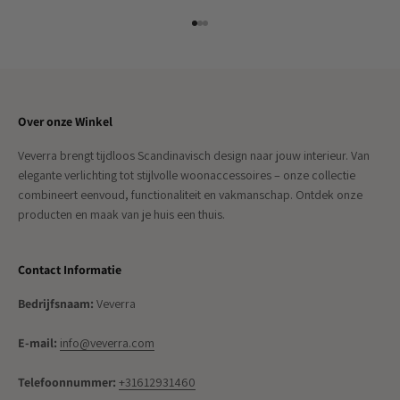
Naar artikel 1
Naar artikel 2
Naar artikel 3
Over onze Winkel
Veverra brengt tijdloos Scandinavisch design naar jouw interieur. Van
elegante verlichting tot stijlvolle woonaccessoires – onze collectie
combineert eenvoud, functionaliteit en vakmanschap. Ontdek onze
producten en maak van je huis een thuis.
Contact Informatie
Bedrijfsnaam:
Veverra
E-mail:
info@veverra.com
Telefoonnummer:
+31612931460