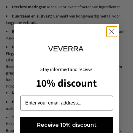
Precieze metingen:
Ideaal voor exact afmeten van ingrediënten.
Duurzaam en slijtvast:
Gemaakt van hoogwaardig metaal voor
langdurig gebruik.
Eenvoudig te reinigen:
Gladde, niet-poreuze afwerking voorkomt
vlekken en geurtjes.
Perfect cadeau:
Stijlvol en praktisch voor elke kookliefhebber.
Elegantie in de Keuken
Of u nu een professionele chef bent of een gepassioneerde
thuisbakker, de
Gleam Copper Maatset
voegt een vleugje
klasse en
Stay informed and receive
precisie
toe aan elke bereiding. Een must-have voor wie stijl en
10% discount
functionaliteit in de keuken waardeert.
Productspecificaties
Materiaal:
Hoogwaardig metaal met koperen afwerking
Eigenschappen:
Duurzaam, stijlvol en gemakkelijk schoon te
maken
Toepassing:
Ideaal voor nauwkeurige afmetingen bij koken en
bakken
Receive 10% discount
Breng luxe en precisie in uw keuken met de
Gleam Copper Maatset
.