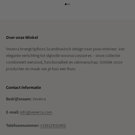
Naar artikel 1
Naar artikel 2
Naar artikel 3
Over onze Winkel
Veverra brengt tijdloos Scandinavisch design naar jouw interieur. Van
elegante verlichting tot stijlvolle woonaccessoires – onze collectie
combineert eenvoud, functionaliteit en vakmanschap. Ontdek onze
producten en maak van je huis een thuis.
Contact Informatie
Bedrijfsnaam:
Veverra
E-mail:
info@veverra.com
Telefoonnummer:
+31612931460