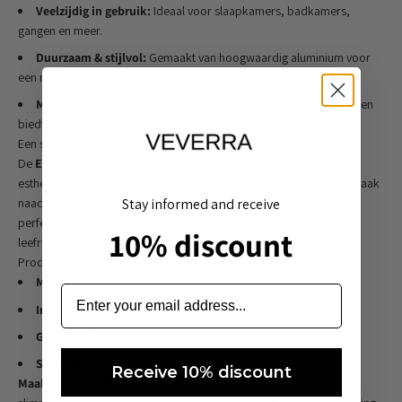
Veelzijdig in gebruik:
Ideaal voor slaapkamers, badkamers,
gangen en meer.
Duurzaam & stijlvol:
Gemaakt van hoogwaardig aluminium voor
een moderne uitstraling.
Minimalistisch & functioneel:
Past moeiteloos in elk interieur en
biedt een opgeruimde look.
Een slimme oplossing voor een georganiseerd interieur
De
ElevateHook
is ontworpen voor wie waarde hecht aan zowel
esthetiek als gemak. Door het gestroomlijnde ontwerp past deze haak
naadloos in elk modern of minimalistisch interieur, terwijl hij de
Stay informed and receive
perfecte oplossing biedt voor een opgeruimde en geordende
10% discount
leefruimte.
Productdetails:
Materiaal:
Hoogwaardig aluminium
Installatie:
Over-de-deur, zonder boren
Gebruik:
Geschikt voor jassen, hoeden, handdoeken en meer
Stijl:
Modern, minimalistisch en functioneel
Receive 10% discount
Maak je ruimte efficiënter met de ElevateHook
– een stijlvolle en