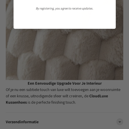
By registering, you agree to receive updates.
Een Eenvoudige Upgrade Voor Je Interieur
Of je nu een subtiele touch van luxe wilt toevoegen aan je woonruimte
of een knusse, uitnodigende sfeer wilt creëren, de
CloudLuxe
Kussenhoes
is de perfecte finishing touch.
Verzendinformatie