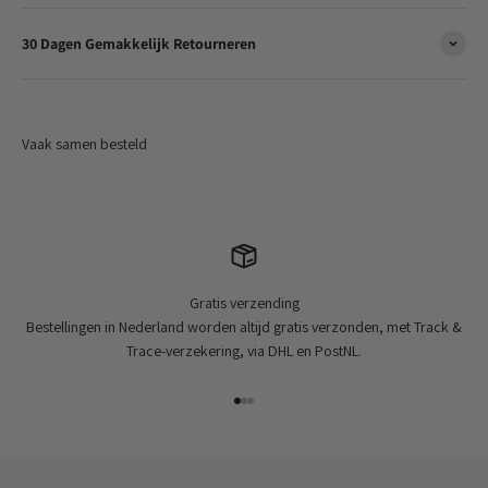
30 Dagen Gemakkelijk Retourneren
Gratis verzending
Bestellingen in Nederland worden altijd gratis verzonden, met Track &
Trace-verzekering, via DHL en PostNL.
Naar artikel 1
Naar artikel 2
Naar artikel 3