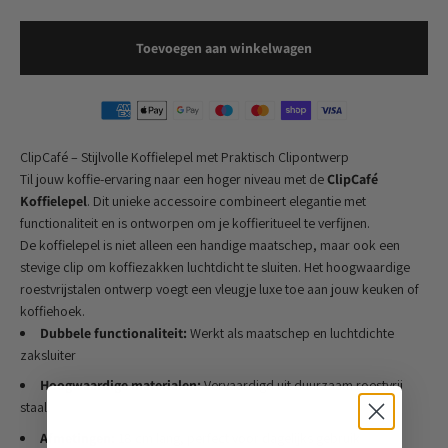
Toevoegen aan winkelwagen
ClipCafé – Stijlvolle Koffielepel met Praktisch Clipontwerp
Til jouw koffie-ervaring naar een hoger niveau met de
ClipCafé
Koffielepel
. Dit unieke accessoire combineert elegantie met
functionaliteit en is ontworpen om je koffieritueel te verfijnen.
De koffielepel is niet alleen een handige maatschep, maar ook een
stevige clip om koffiezakken luchtdicht te sluiten. Het hoogwaardige
roestvrijstalen ontwerp voegt een vleugje luxe toe aan jouw keuken of
koffiehoek.
Dubbele functionaliteit:
Werkt als maatschep en luchtdichte
zaksluiter
Hoogwaardige materialen:
Vervaardigd uit duurzaam roestvrij
staal
Afmetingen:
18 cm lang, perfect voor dagelijks gebruik