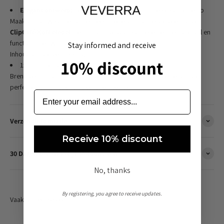
Elegant ontwerp:
Een stijlvolle toevoeging aan elke koffie-setup
Maak van jouw koffiemoment een luxe ervaring met de veelzijdige
ClipCafé Koffielepel
. Een must-have voor koffieliefhebbers die stijl en
functionaliteit waarderen.
Stay informed and receive
Inhoud van de verpakking:
10% discount
1x ClipCafé Koffielepel
Breng verfijning naar jouw dagelijkse koffieritueel en geniet van de
perfecte combinatie van design en gemak.
Verzendinformatie
Receive 10% discount
30 Dagen Gemakkelijk Retourneren
No, thanks
By registering, you agree to receive updates.