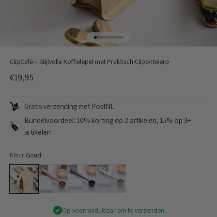
Naar artikel 1
Naar artikel 2
Naar artikel 3
Naar artikel 4
Naar artikel 5
Naar artikel 6
Naar artikel 7
Naar artikel 8
Naar artikel 9
Naar artikel 10
ClipCafé – Stijlvolle Koffielepel met Praktisch Clipontwerp
Aanbiedingsprijs
€19,95
Gratis verzending met PostNL
Bundelvoordeel: 10% korting op 2 artikelen, 15% op 3+
artikelen
Kleur:
Goud
Goud
Rosé Goud
Zwart
Zilver
Op voorraad, klaar om te verzenden