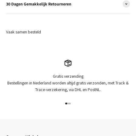
30 Dagen Gemakkelijk Retourneren
Gratis verzending
Bestellingen in Nederland worden altijd gratis verzonden, met Track &
Trace-verzekering, via DHL en PostNL.
Naar artikel 1
Naar artikel 2
Naar artikel 3