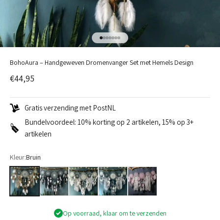
Naar artikel 1
Naar artikel 2
Naar artikel 3
Naar artikel 4
Naar artikel 5
Naar artikel 6
Naar artikel 7
BohoAura – Handgeweven Dromenvanger Set met Hemels Design
Aanbiedingsprijs
€44,95
Gratis verzending met PostNL
Bundelvoordeel: 10% korting op 2 artikelen, 15% op 3+
artikelen
Kleur:
Bruin
Bruin
Zwart
Wit
Grijs
Roze
Op voorraad, klaar om te verzenden