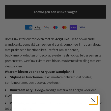
Toevoegen aan winkelwagen
Breng uw interieur tot leven met de
AcryLuxe
. Deze opvallende
wandplank, gemaakt van gekleurd acryl, combineert modern design
met praktische functionaliteit. Perfect om schoenen,
badkamerproducten of decoratieve items stijlvol op te bergen en te
presenteren. Geef uw ruimte een frisse, moderne uitstraling met een
vleugje kleur.
Waarom kiezen voor de AcryLuxe Wandplank?
Stijlvol en functioneel:
Een modern ontwerp dat opslag
combineert met een decoratieve touch.
Duurzaam acryl:
Hoogwaardige materialen zorgen voor een
stevige en elegante afwerking.
Veelzijdig gebruik:
Geschikt voor elke ruimte, van de badkamer
tot de woonkamer.