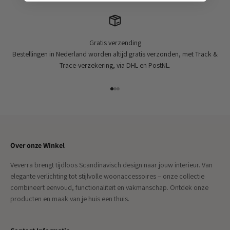
Gratis verzending
Bestellingen in Nederland worden altijd gratis verzonden, met Track &
Trace-verzekering, via DHL en PostNL.
Naar artikel 1
Naar artikel 2
Naar artikel 3
Over onze Winkel
Veverra brengt tijdloos Scandinavisch design naar jouw interieur. Van
elegante verlichting tot stijlvolle woonaccessoires – onze collectie
combineert eenvoud, functionaliteit en vakmanschap. Ontdek onze
producten en maak van je huis een thuis.