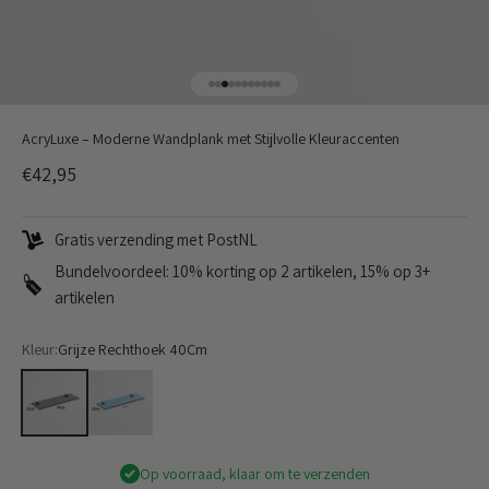
Naar artikel 1
Naar artikel 2
Naar artikel 3
Naar artikel 4
Naar artikel 5
Naar artikel 6
Naar artikel 7
Naar artikel 8
Naar artikel 9
Naar artikel 10
Naar artikel 11
AcryLuxe – Moderne Wandplank met Stijlvolle Kleuraccenten
Aanbiedingsprijs
€42,95
Gratis verzending met PostNL
Bundelvoordeel: 10% korting op 2 artikelen, 15% op 3+
artikelen
Kleur:
Grijze Rechthoek 40Cm
Grijze Rechthoek 40Cm
Blauwe Rechthoek 40Cm
Op voorraad, klaar om te verzenden